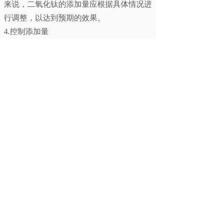
来说，二氧化钛的添加量应根据具体情况进
行调整，以达到预期的效果。
4.控制添加量
在果酱生产过程中，需要严格控制二氧化钛
的添加量，以确保其不会对果酱的品质产生
不良影响，并避免超过规定的安全使用限
量。
5.加热杀菌
果酱在生产过程中需要进行加热杀菌处理，
以确保其安全性和保质期。在加热过程中，
二氧化钛可能会发生颜色变化或沉淀，需要
根据具体情况进行控制。
结论
综上所述，食品级二氧化钛在果酱中的应用
具有一定的优势和潜在风险。虽然食品级二