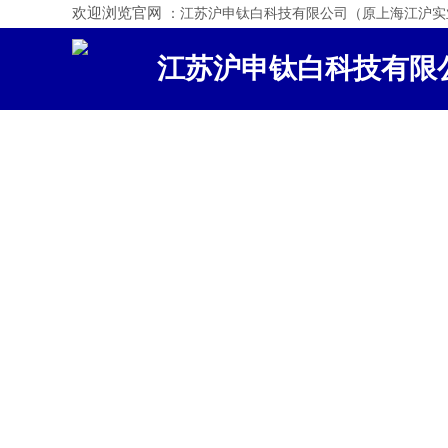
欢迎浏览官网
：江苏沪申钛白科技有限公司（原上海江沪实
江苏沪申钛白科技有限
医药 / 食品 / 添加剂
二氧化钛 氢氧化钙 碳酸
Titanium dioxide calcium hydroxide calcium carbo