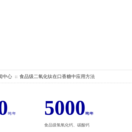
于一体的厂家
闻中心
食品级二氧化钛在口香糖中应用方法
∷
0
5000
吨/年
吨/年
食品级氢氧化钙、碳酸钙